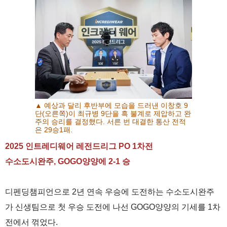
▲ 예상과 달리 후반부에 모습을 드러낸 이창호 9
단(오른쪽)이 최규병 9단을 흑 불계로 제압하고 완
주의 승리를 결정했다. 서른 번 대결한 통산 전적
은 29승1패.
2025 인트레디웨어 레전드리그 PO 1차전
수소도시완주, GOGO양양에 2-1 승
디펜딩챔피언으로 2년 연속 우승에 도전하는 수소도시완주
가 신생팀으로 첫 우승 도전에 나선 GOGO양양의 기세를 1차
전에서 꺾었다.