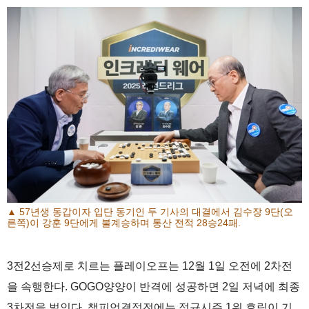
▲ 57년생 동갑이자 입단 동기인 두 기사의 대결에서 김수장 9단(오
른쪽)이 강훈 9단에게 불계승하며 통산 전적 28승24패.
3전2선승제로 치르는 플레이오프는 12월 1일 오전에 2차전
을 속행한다. GOGO양양이 반격에 성공하면 2일 저녁에 최종
3차전을 벌인다. 챔피언결정전에는 정규시즌 1위 효림이 기