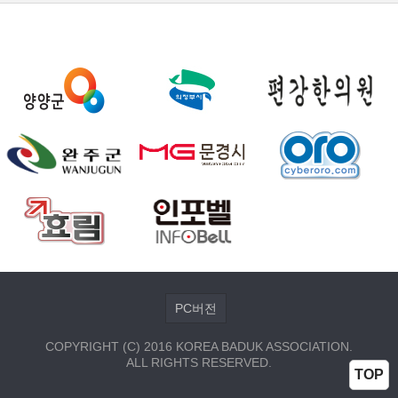
PC버전
COPYRIGHT (C) 2016 KOREA BADUK ASSOCIATION.
ALL RIGHTS RESERVED.
TOP