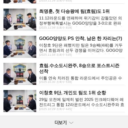
복특별시를 2-1로 제압하며 1차전에서 승부를
[2025.11.26 조회수 655]
끝냈다.
최명훈, 첫 다승왕에 팀(효림)도 1위
11.12라운드를 연패하며 위기감이 감돌았던 의
정부행복특별시는 GOGO양양을 3-0으로 완파
하고 막차로 포스트시즌에 탑승했다. 무조건 이
[2025.11.06 조회수 919]
긴 다음 의정부 패배에 희망을 걸었던 맥아더장
GOGO양양도 PS 안착, 남은 한 자리는(?)
군은 수소도시완주를 2-1로 이겼지만(7승7패 동
률) 개인 승수에서 크게 뒤지며 탈락.
이창호 9단은 패했지만 팀은 9승째(4패)를 거두
면서 효림과의 선두 경쟁을 이어갔다. GOGO양
양은 쏘팔코사놀을 제물로 5연승을 달리며 완주.
[2025.11.04 조회수 535]
효림에 이어 세 번째로 포스트시즌을 확정지었
효림.수소도시완주, 8승으로 포스트시즌
다.
선착
이틀 연속 치러진 통합 라운드에서 주인공은 수
[2025.10.30 조회수 539]
소도시완주와 효림. 각각 이창호와 최명훈이라
는 걸출한 주장을 보유한 두 팀이 이틀 동안 2승
이창호 9단, 개인도 팀도 1위 순항
을 보태며 둘만의 선두 경쟁을 이어갔다.
29일 오전에 일제히 벌린 2025 인크레디웨어 레
전드리그 통합 12라운드에서 수소도시완주와 효
림은 각각 쏘팔코사놀과 맥아더장군을 2-1, 3-0
[2025.10.29 조회수 445]
의 스코어로 꺾고 나란히 7승(4패)선두권에 올라
섰다. 맥아더장군의 6연승을 저지한 효림의 완봉
승에는 최명훈 9단의 극적인 역전승이 있었다.