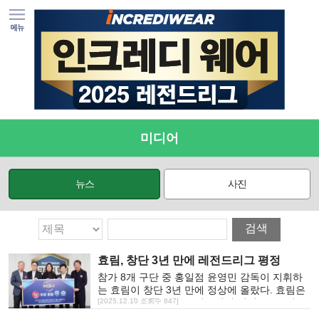
미디어
뉴스
사진
검색
효림, 창단 3년 만에 레전드리그 평정
참가 8개 구단 중 홍일점 윤영민 감독이 지휘하
는 효림이 창단 3년 만에 정상에 올랐다. 효림은
9일 저녁 바둑TV 스튜디오에서 열린 2025 인크
[2025.12.10 조회수 847]
레디웨어 레전드리그 챔피언결정전 3차전을 2-0