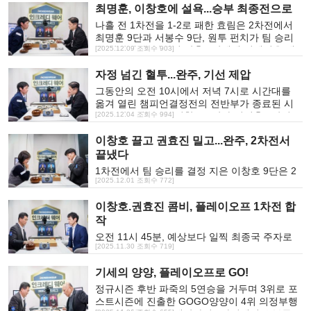
최명훈, 이창호에 설욕...승부 최종전으로
으로 제압, 종합전적 2승1패로 우승을 결정지었
다.
나흘 전 1차전을 1-2로 패한 효림은 2차전에서
최명훈 9단과 서봉수 9단, 원투 펀치가 팀 승리
를 합작했다. 상대팀 강훈 9단에게 선제점을 내
[2025.12.09 조회수 903]
준 후 최명훈이 이창호 9단에게, 서봉수가 권효
자정 넘긴 혈투...완주, 기선 제압
진 8단에게 완승의 내용으로 승리했다.
그동안의 오전 10시에서 저녁 7시로 시간대를
옮겨 열린 챔피언결정전의 전반부가 종료된 시
각은 밤 9시 54분. 이창호 9단과 최명훈 9단이
[2025.12.04 조회수 994]
각자 30분의 제한시간으로 2시간 54분의 마라톤
이창호 끌고 권효진 밀고...완주, 2차전서
혈투를 벌였다. 결과는 이창호 9단의 백 2집반
승.
끝냈다
1차전에서 팀 승리를 결정 지은 이창호 9단은 2
[2025.12.01 조회수 772]
차전에선 2국에 출전해 김수장 9단을 상대로 선
제점을 올렸다. 159수 만에 대마를 잡고 승리하
이창호.권효진 콤비, 플레이오프 1차전 합
는 내용. 전날 최다승 기록과 타이를 이룬 상태에
작
서 이 승리가 1,969승으로 최다승 기록을 새로
쓰는 한 판이 됐다.
오전 11시 45분, 예상보다 일찍 최종국 주자로
[2025.11.30 조회수 719]
나선 이창호 9단은 최규병 9단을 상대로 2시간
28분, 241수 만의 불계승으로 완주의 승리를 결
기세의 양양, 플레이오프로 GO!
정했다. 크게 앞서 있었던 후반 큰 착각을 범하는
바람에 차이가 대폭 좁혀졌지만 항복을 받아내
정규시즌 후반 파죽의 5연승을 거두며 3위로 포
는 데에는 지장이 없었다.
스트시즌에 진출한 GOGO양양이 4위 의정부행