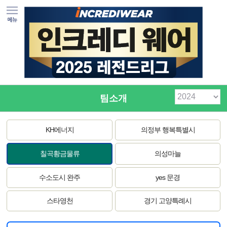
팀소개
KH에너지
의정부 행복특별시
칠곡황금물류
의성마늘
수소도시 완주
yes 문경
스타영천
경기 고양특례시