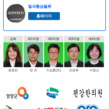
칠곡황금물류
홈페이지
감독
제1지명
제2지명
제3지명
제4지명
윤영민
양 건
이상훈(大)
안관욱
이영신